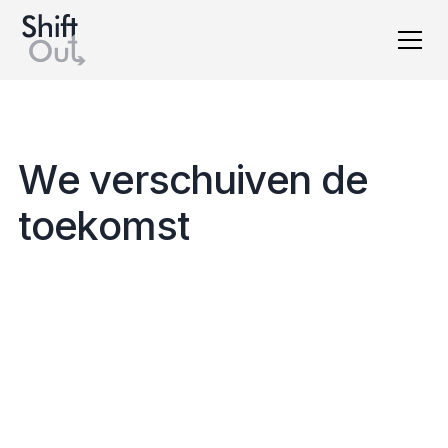
English version
W
e
v
e
r
s
c
h
u
i
v
e
n
d
e
t
o
e
k
o
m
s
t