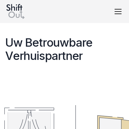
English version
U
w
B
e
t
r
o
u
w
b
a
r
e
V
e
r
h
u
i
s
p
a
r
t
n
e
r