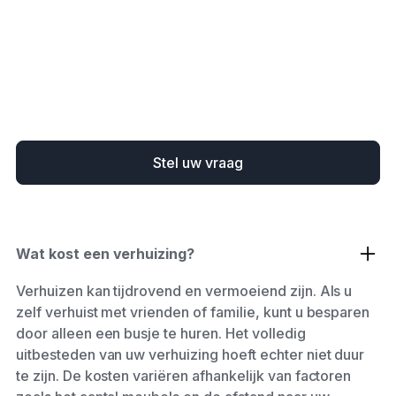
V
e
e
l
g
e
s
t
e
l
d
e
v
r
a
g
e
n
Stel uw vraag
Wat kost een verhuizing?
Verhuizen kan tijdrovend en vermoeiend zijn. Als u
zelf verhuist met vrienden of familie, kunt u besparen
door alleen een busje te huren. Het volledig
uitbesteden van uw verhuizing hoeft echter niet duur
te zijn. De kosten variëren afhankelijk van factoren