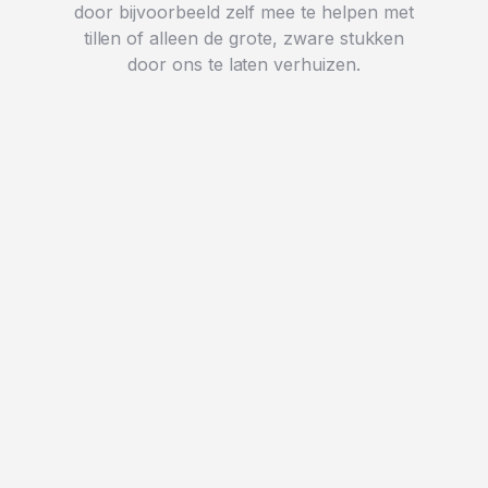
door bijvoorbeeld zelf mee te helpen met
tillen of alleen de grote, zware stukken
door ons te laten verhuizen.
Eén huishouden
€275
Een offerte aanvragen