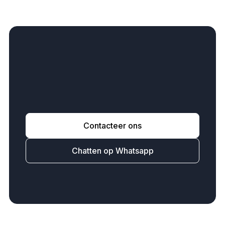
W
i
l
t
u
d
a
t
w
i
j
u
w
v
e
r
h
u
i
z
i
n
g
r
e
g
e
l
e
n
?
Contacteer ons
Chatten op Whatsapp