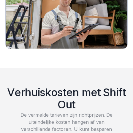
V
e
r
h
u
i
s
k
o
s
t
e
n
m
e
t
S
h
i
f
t
O
u
t
De vermelde tarieven zijn richtprijzen. De
uiteindelijke kosten hangen af van
verschillende factoren. U kunt besparen