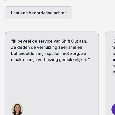
Laat een beoordeling achter
"Ik beveel de service van Shift Out aan.
"
Ze deden de verhuizing zeer snel en
m
behandelden mijn spullen met zorg. Ze
h
maakten mijn verhuizing gemakkelijk ☺️"
p
a
v