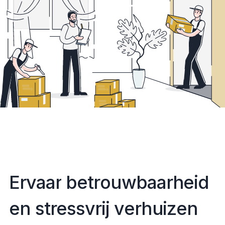
E
r
v
a
a
r
b
e
t
r
o
u
w
b
a
a
r
h
e
i
d
e
n
s
t
r
e
s
s
v
r
i
j
v
e
r
h
u
i
z
e
n