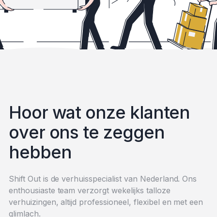
H
o
o
r
w
a
t
o
n
z
e
k
l
a
n
t
e
n
o
v
e
r
o
n
s
t
e
z
e
g
g
e
n
h
e
b
b
e
n
Shift Out is de verhuisspecialist van Nederland. Ons
enthousiaste team verzorgt wekelijks talloze
verhuizingen, altijd professioneel, flexibel en met een
glimlach.