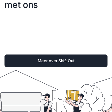
m
e
t
o
n
s
Meer over Shift Out